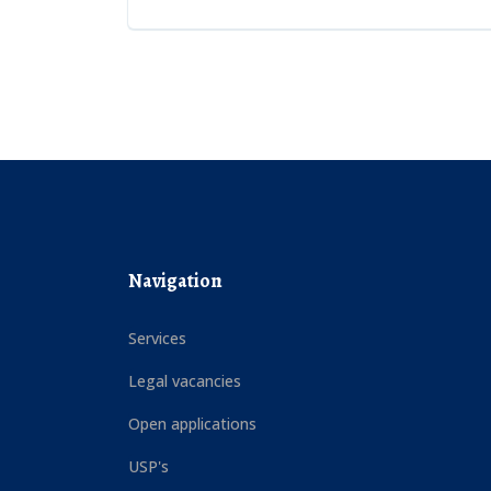
Navigation
Services
Legal vacancies
Open applications
USP's