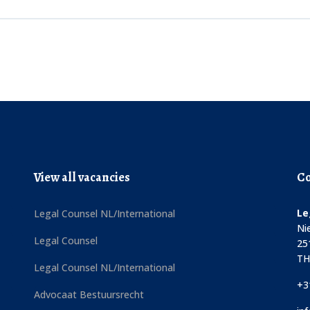
View all vacancies
Co
Le
Legal Counsel NL/International
Ni
Legal Counsel
25
TH
Legal Counsel NL/International
+3
Advocaat Bestuursrecht