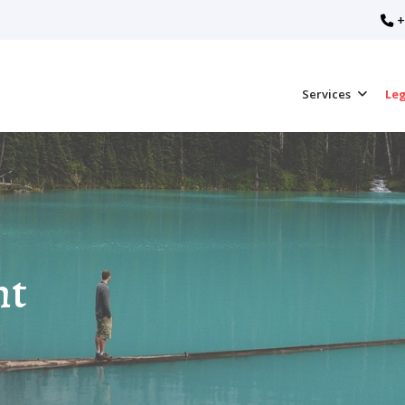
+
Services
Leg
ht